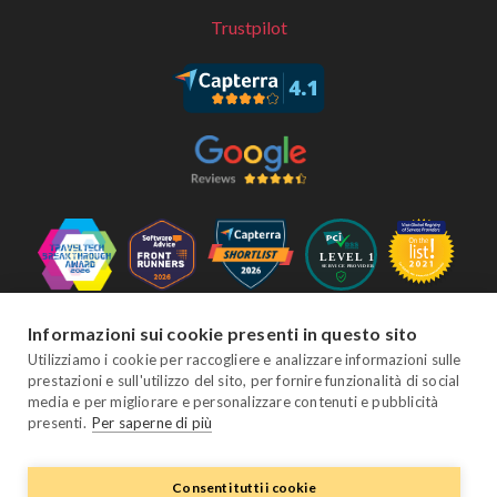
Trustpilot
Seguici
Informazioni sui cookie presenti in questo sito
Utilizziamo i cookie per raccogliere e analizzare informazioni sulle
prestazioni e sull'utilizzo del sito, per fornire funzionalità di social
media e per migliorare e personalizzare contenuti e pubblicità
Facebook
Twitter
YouTube
Instagram
LinkedIn
presenti.
Per saperne di più
Consenti tutti i cookie
© Copyright eviivo 2026