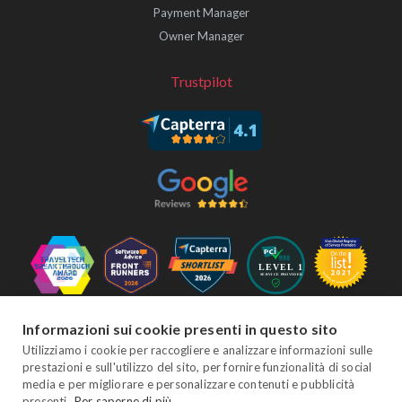
Payment Manager
Owner Manager
Trustpilot
Seguici
Informazioni sui cookie presenti in questo sito
Utilizziamo i cookie per raccogliere e analizzare informazioni sulle
prestazioni e sull'utilizzo del sito, per fornire funzionalità di social
media e per migliorare e personalizzare contenuti e pubblicità
Facebook
Twitter
YouTube
Instagram
LinkedIn
presenti.
Per saperne di più