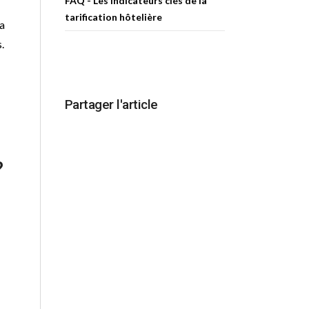
FAQ - Les indicateurs clés de la
tarification hôtelière
a
.
Partager l'article
?