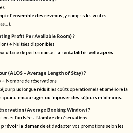
les
ompte
l’ensemble des revenus
, y compris les ventes
ras…).
ing Profit Per Available Room) ?
tion) ÷ Nuitées disponibles
teur ultime de performance :
la rentabilité réelle après
our (ALOS – Average Length of Stay) ?
s ÷ Nombre de réservations
éjour plus longue réduit les coûts opérationnels et améliore la
ir
quand encourager ou imposer des séjours minimums
.
réservation (Average Booking Window) ?
tion et l’arrivée ÷ Nombre de réservations
e
prévoir la demande
et d’adapter vos promotions selon les