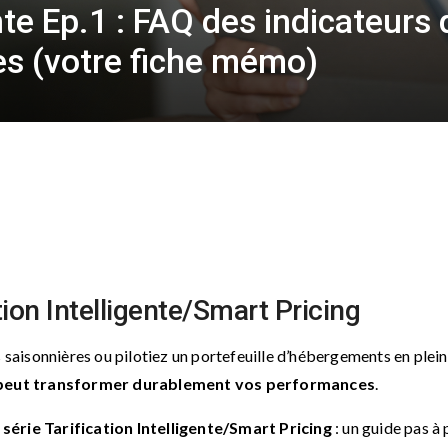
nte Ep.1 : FAQ des indicateurs 
es (votre fiche mémo)
tion Intelligente/Smart Pricing
s saisonnières ou pilotiez un portefeuille d’hébergements en plei
ce peut transformer durablement vos performances
.
a
série Tarification Intelligente/Smart Pricing
: un guide pas à 