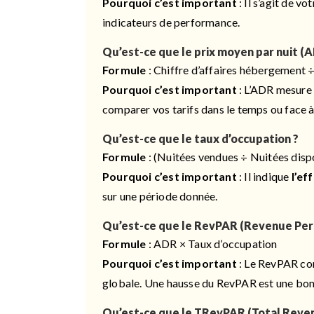
Pourquoi c’est important
: Il s’agit de v
indicateurs de performance.
Qu’est-ce que le prix moyen par nuit (A
Formule
: Chiffre d’affaires hébergement
Pourquoi c’est important
: L’ADR mesur
comparer vos tarifs dans le temps ou face à
Qu’est-ce que le taux d’occupation ?
Formule
: (Nuitées vendues ÷ Nuitées disp
Pourquoi c’est important
: Il indique
l’ef
sur une période donnée.
Qu’est-ce que le RevPAR (Revenue Per 
Formule
: ADR × Taux d’occupation
Pourquoi c’est important
: Le RevPAR c
globale. Une hausse du RevPAR est une bonn
Qu’est-ce que le TRevPAR (Total Reven