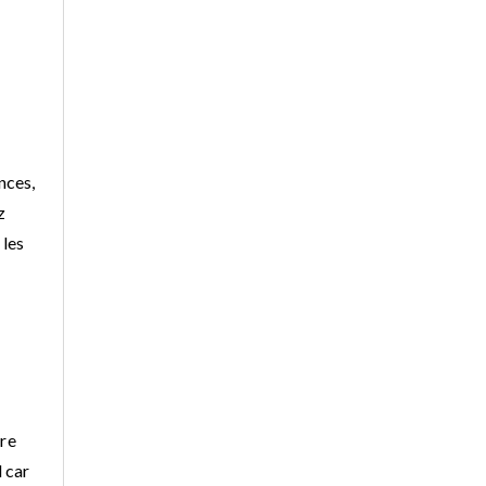
nces,
z
 les
tre
l car