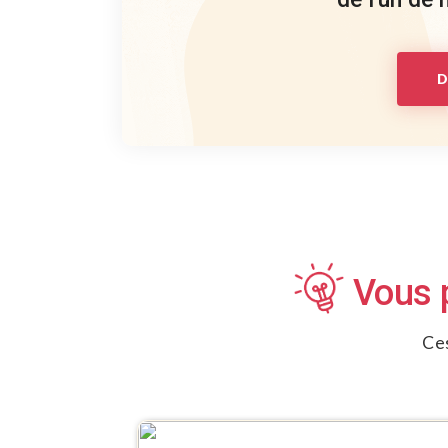
D
Vous p
Ces