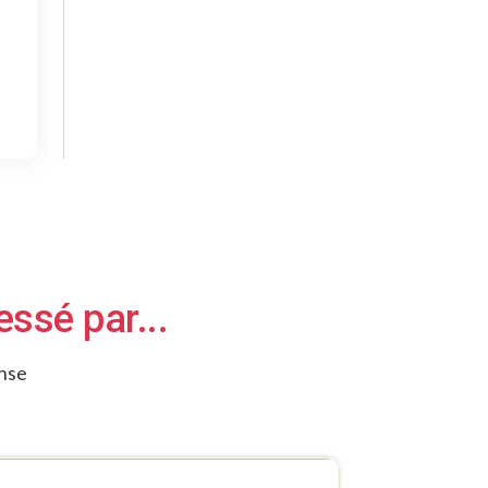
ssé par...
onse