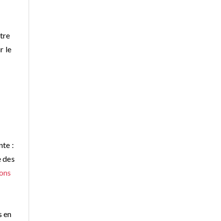
e
tre
r le
nte :
e des
ions
s en