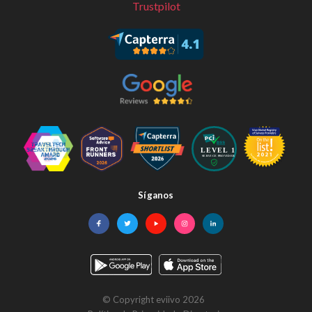
Trustpilot
Síganos
Facebook
Twitter
YouTube
Instagram
LinkedIn
© Copyright eviivo 2026