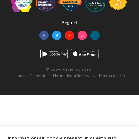
Seguici
Facebook
Twitter
YouTube
Instagram
LinkedIn
© Copyright eviivo 2026
Termini e Condizioni
Normativa sulla Privacy
Mappa del Sito
Informazioni sui cookie presenti in questo sito