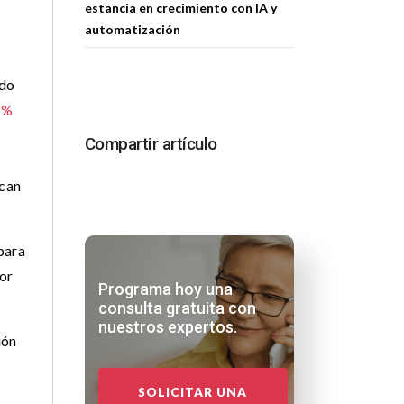
estancia en crecimiento con IA y
automatización
ndo
8 %
Compartir artículo
scan
para
yor
Programa hoy una
consulta gratuita con
nuestros expertos.
ión
SOLICITAR UNA