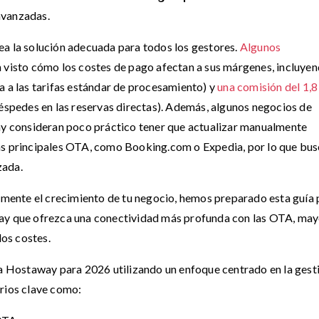
avanzadas.
ea la solución adecuada para todos los gestores.
Algunos
 visto cómo los costes de pago afectan a sus márgenes, incluye
 a las tarifas estándar de procesamiento) y
una comisión del 1,
uéspedes en las reservas directas). Además, algunos negocios de
way consideran poco práctico tener que actualizar manualmente
las principales OTA, como Booking.com o Expedia, por lo que bu
zada.
almente el crecimiento de tu negocio, hemos preparado esta guía 
way que ofrezca una conectividad más profunda con las OTA, ma
los costes.
 a Hostaway para 2026 utilizando un enfoque centrado en la gest
erios clave como: