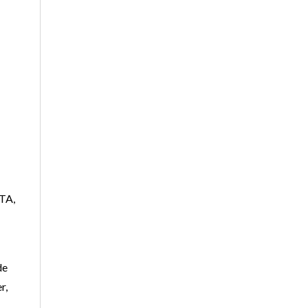
OTA,
de
r,