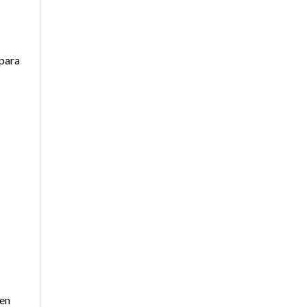
 para
 en