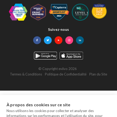
Suivez-nous
Facebook
Twitter
YouTube
Instagram
LinkedIn
© Copyright eviivo 2026
Termes & Conditions
Politique de Confidentialité
Plan du Site
À propos des cookies sur ce site
Nous utilisons les cookies pour collecter et analyser des
informations sur les performances et l'utilisation du site, pour