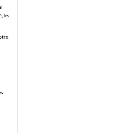
un
, les
otre
es