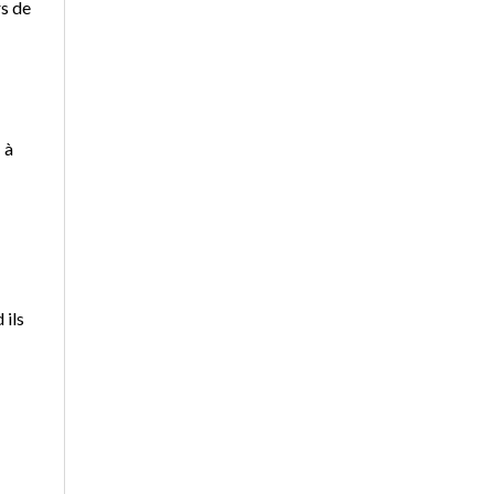
rs de
 à
 ils