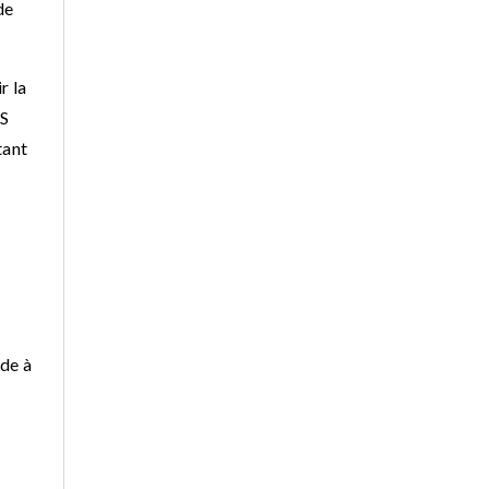
de
r la
MS
tant
ode à