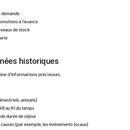
le demande
romotions à l’avance
 niveaux de stock
rerie
nnées historiques
ne d’informations précieuses.
imestriels, annuels)
AR au fil du temps
 de durée de séjour
 causes (par exemple, les événements locaux)