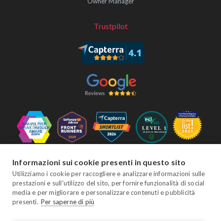
Owner Manager
Trustpilot
Seguici
Informazioni sui cookie presenti in questo sito
Utilizziamo i cookie per raccogliere e analizzare informazioni sulle
prestazioni e sull'utilizzo del sito, per fornire funzionalità di social
media e per migliorare e personalizzare contenuti e pubblicità
Facebook
Twitter
YouTube
Instagram
LinkedIn
presenti.
Per saperne di più