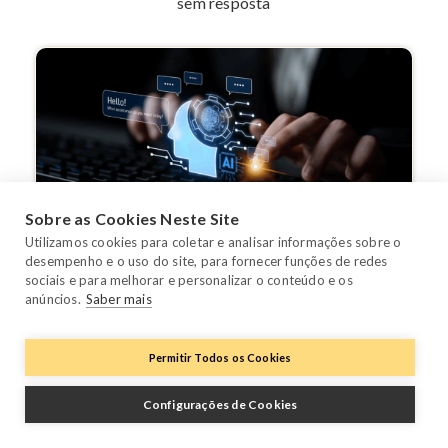
sem resposta
Sobre as Cookies Neste Site
Utilizamos cookies para coletar e analisar informações sobre o
desempenho e o uso do site, para fornecer funções de redes
Primeiros Passos
Scale Your Portfolio
Serviço ao Cliente
sociais e para melhorar e personalizar o conteúdo e os
anúncios.
Saber mais
Os 7 Softwares de IA para Hospitalidade
que Precisas de Conhecer em 2026
Permitir Todos os Cookies
Escolher o software de IA certo está rapidamente a
tornar-se uma vantagem competitiva para ...
Configurações de Cookies