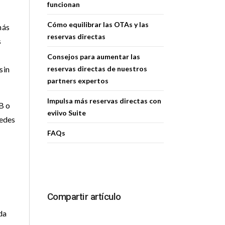
funcionan
Cómo equilibrar las OTAs y las
más
reservas directas
s
Consejos para aumentar las
sin
reservas directas de nuestros
partners expertos
Impulsa más reservas directas con
B o
eviivo Suite
pedes
FAQs
Compartir artículo
da