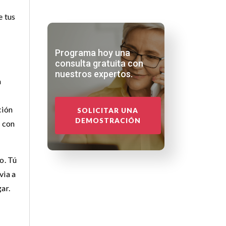
e
e tus
Programa hoy una
consulta gratuita con
nuestros expertos.
a
ción
SOLICITAR UNA
DEMOSTRACIÓN
a con
o. Tú
via a
ar.