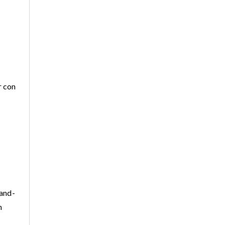
r con
-and-
n