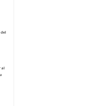
 del
 al
tu