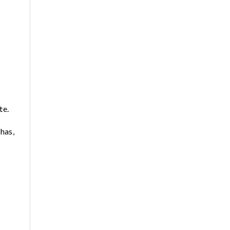
te.
has,