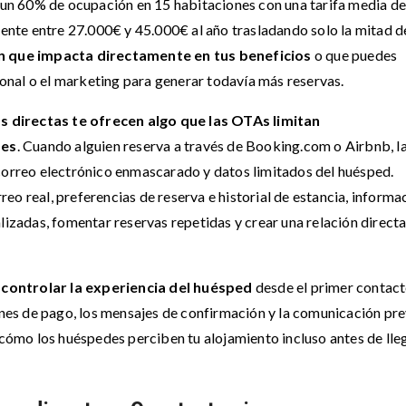
a un 60% de ocupación en 15 habitaciones con una tarifa media d
nte entre 27.000€ y 45.000€ al año trasladando solo la mitad d
n que impacta directamente en tus beneficios
o que puedes
rsonal o el marketing para generar todavía más reservas.
s directas te ofrecen algo que las OTAs limitan
des
. Cuando alguien reserva a través de Booking.com o Airbnb, l
 correo electrónico enmascarado y datos limitados del huésped.
eo real, preferencias de reserva e historial de estancia, informa
lizadas, fomentar reservas repetidas y crear una relación direct
controlar la experiencia del huésped
desde el primer contact
iones de pago, los mensajes de confirmación y la comunicación pre
 cómo los huéspedes perciben tu alojamiento incluso antes de lleg