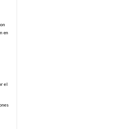
son
n en
r el
iones