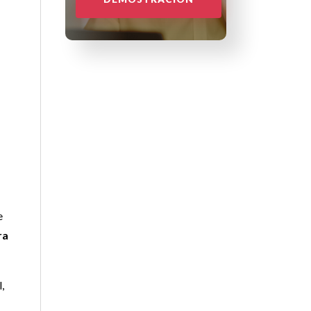
e
ra
,