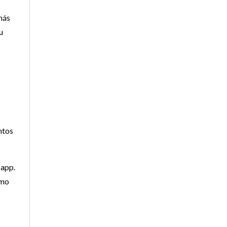
más
u
ntos
 app.
omo