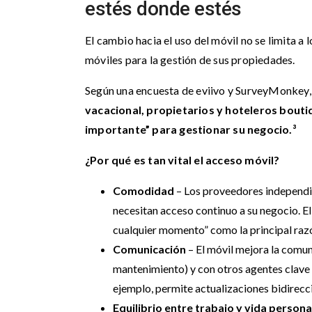
estés donde estés
El cambio hacia el uso del móvil no se limita 
móviles para la gestión de sus propiedades.
Según una encuesta de eviivo y SurveyMonkey
vacacional, propietarios y hoteleros bou
importante” para gestionar su negocio.³
¿Por qué es tan vital el acceso móvil?
Comodidad
– Los proveedores independie
necesitan acceso continuo a su negocio. E
cualquier momento” como la principal raz
Comunicación
– El móvil mejora la comun
mantenimiento) y con otros agentes clave 
ejemplo, permite actualizaciones bidirecci
Equilibrio entre trabajo y vida persona