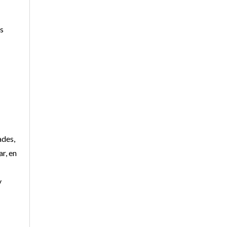
ps
ades,
r, en
y