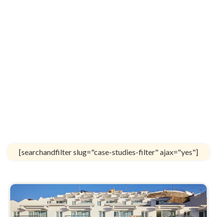
[searchandfilter slug="case-studies-filter" ajax="yes"]